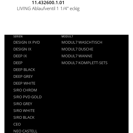
11.432600.1.01
LIVING Ablaufventil 1 1/4" eckig
FOOTER
SERIEN
MODUL7
MENU
DESIGN IX PVD
MODUL7 WASCHTISCH
DESIGN IX
MODUL7 DUSCHE
DEEP IX
MODUL7 WANNE
DEEP
MODUL7 KOMPLETT-SETS
DEEP BLACK
DEEP GREY
DEEP WHITE
SIRO CHROM
SIRO PVD GOLD
SIRO GREY
SIRO WHITE
SIRO BLACK
CEO
NEO CASTELL