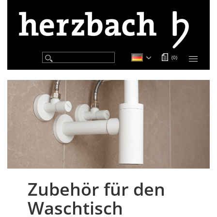
Direkt
zum
Inhalt
(
0
)
Toggle
navigation
Zubehör für den
Body
Waschtisch