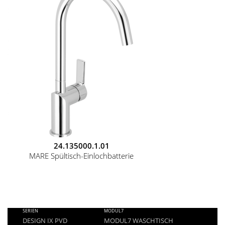
24.135000.1.01
MARE Spültisch-Einlochbatterie
FOOTER
SERIEN
MODUL7
MENU
DESIGN IX PVD
MODUL7 WASCHTISCH