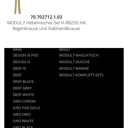
70.702712.1.03
MODUL7 Hebelmischer-Set H-RB250 mit
Regenbrause und Stabhandbrause
FOOTER
SERIEN
MODUL7
MENU
DESIGN IX PVD
MODUL7 WASCHTISCH
DESIGN IX
MODUL7 DUSCHE
DEEP IX
MODUL7 WANNE
DEEP
MODUL7 KOMPLETT-SETS
DEEP BLACK
DEEP GREY
DEEP WHITE
SIRO CHROM
SIRO PVD GOLD
SIRO GREY
SIRO WHITE
SIRO BLACK